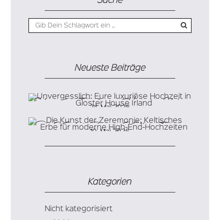
Suche
Neueste Beiträge
Unvergesslich: Eure luxuriöse Hochzeit in Gloster
24. Mai 2026
House Irland
Die Kunst der Zeremonie: Keltisches Erbe für
10. Mai 2026
moderne High-End-Hochzeiten
Kategorien
Nicht kategorisiert