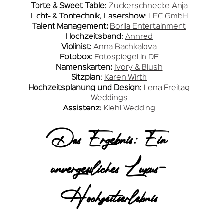
Torte & Sweet Table
:
Zuckerschnecke Anja
Licht- & Tontechnik, Lasershow
:
LEC GmbH
Talent Management:
Borila Entertainment
Hochzeitsband
:
Annred
Violinist
:
Anna Bachkalova
Fotobox
:
Fotospiegel in DE
Namenskarten:
Ivory & Blush
Sitzplan
:
Karen Wirth
Hochzeitsplanung und Design
:
Lena Freitag
Weddings
Assistenz
:
Kiehl Wedding
Das Ergebnis: Ein
unvergessliches Luxus-
Hochzeitserlebnis