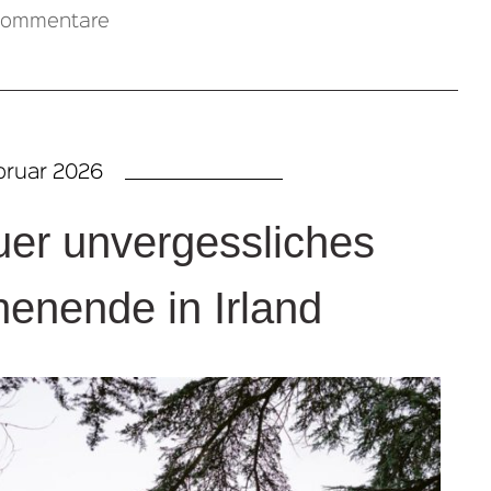
Kommentare
bruar 2026
er unvergessliches
enende in Irland