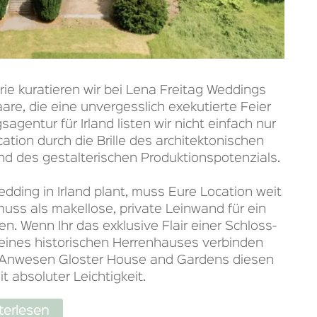
ie kuratieren wir bei Lena Freitag Weddings
aare, die eine unvergesslich exekutierte Feier
gentur für Irland listen wir nicht einfach nur
cation durch die Brille des architektonischen
nd des gestalterischen Produktionspotenzials.
dding in Irland plant, muss Eure Location weit
muss als makellose, private Leinwand für ein
. Wenn Ihr das exklusive Flair einer Schloss-
e eines historischen Herrenhauses verbinden
ge Anwesen Gloster House and Gardens diesen
t absoluter Leichtigkeit.
terlesen