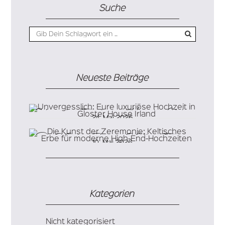
Suche
Neueste Beiträge
Unvergesslich: Eure luxuriöse Hochzeit in Gloster
24. Mai 2026
House Irland
Die Kunst der Zeremonie: Keltisches Erbe für
10. Mai 2026
moderne High-End-Hochzeiten
Kategorien
Nicht kategorisiert