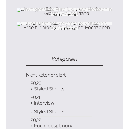
Unvergesslich: Eure luxuriöse Hochzeit in Gloster
24. Mai 2026
House Irland
Die Kunst der Zeremonie: Keltisches Erbe für
10. Mai 2026
moderne High-End-Hochzeiten
Kategorien
Nicht kategorisiert
2020
Styled Shoots
2021
Interview
Styled Shoots
2022
Hochzeitsplanung