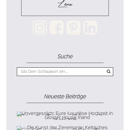
Lena
Suche
Neueste Beiträge
Unvergesslich: Eure luxuriöse Hochzeit in Gloster
24. Mai 2026
House Irland