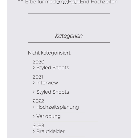
Die Kunst der Zeremonie: Keltisches Erbe für
10. Mai 2026
moderne High-End-Hochzeiten
Kategorien
Nicht kategorisiert
2020
Styled Shoots
2021
Interview
Styled Shoots
2022
Hochzeitsplanung
Verlobung
2023
Brautkleider